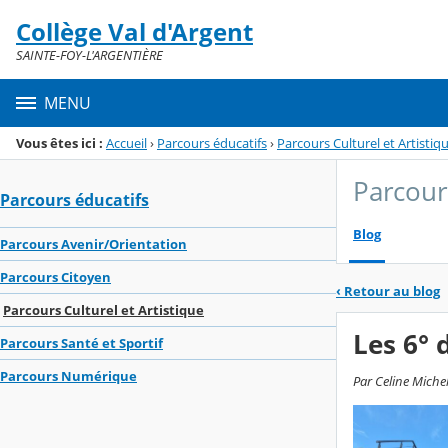
Panneau de gestion des cookies
Collège Val d'Argent
Menu de la rubrique
Contenu
SAINTE-FOY-L'ARGENTIÈRE
MENU
Vous êtes ici :
Accueil
›
Parcours éducatifs
›
Parcours Culturel et Artistiq
Parcours
Parcours éducatifs
Blog
Parcours Avenir/Orientation
Parcours Citoyen
‹
Retour au blog
Parcours Culturel et Artistique
Les 6° 
Parcours Santé et Sportif
Parcours Numérique
Par Celine Michel