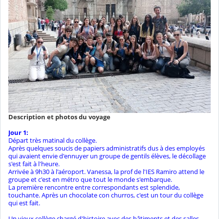
Description et photos du voyage
Jour 1:
Départ très matinal du collège.
Après quelques soucis de papiers administratifs dus à des employés
qui avaient envie d'ennuyer un groupe de gentils élèves, le décollage
s'est fait à l'heure.
Arrivée à 9h30 à l'aéroport. Vanessa, la prof de l'IES Ramiro attend le
groupe et c'est en métro que tout le monde s'embarque.
La première rencontre entre correspondants est splendide,
touchante. Après un chocolate con churros, c'est un tour du collège
qui est fait.
Un vieux collège chargé d'histoire avec des bâtiments et des salles