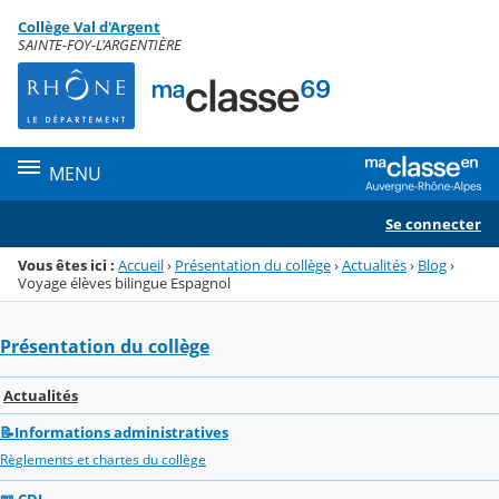
Panneau de gestion des cookies
Collège Val d'Argent
Menu de la rubrique
Contenu
SAINTE-FOY-L'ARGENTIÈRE
MENU
Se connecter
Vous êtes ici :
Accueil
›
Présentation du collège
›
Actualités
›
Blog
›
Voyage élèves bilingue Espagnol
Présentation du collège
Actualités
📝Informations administratives
Règlements et chartes du collège
📖 CDI