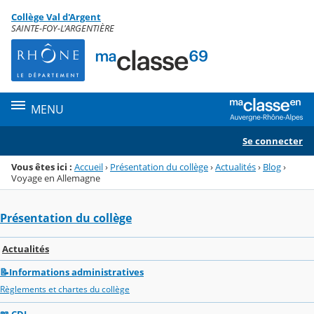
Panneau de gestion des cookies
Collège Val d'Argent
Menu de la rubrique
Contenu
SAINTE-FOY-L'ARGENTIÈRE
MENU
Se connecter
Vous êtes ici :
Accueil
›
Présentation du collège
›
Actualités
›
Blog
›
Voyage en Allemagne
Présentation du collège
Actualités
📝Informations administratives
Règlements et chartes du collège
📖 CDI