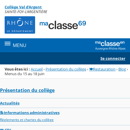
Panneau de gestion des cookies
Collège Val d'Argent
Menu de la rubrique
Contenu
SAINTE-FOY-L'ARGENTIÈRE
MENU
Se connecter
Vous êtes ici :
Accueil
›
Présentation du collège
›
🍽️Restauration
›
Blog
›
Menus du 15 au 18 juin
Présentation du collège
Actualités
📝Informations administratives
Règlements et chartes du collège
📖 CDI