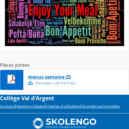
Pièces jointes
menus semaine 25
Télécharger
( .
pdf
,
278.73
ko
)
Collège Val d'Argent
Contacts
Mentions légales
Chartes d'utilisation
Données personnelles