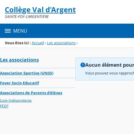
Panneau de gestion des cookies
Collège Val d'Argent
Menu de la rubrique
Contenu
SAINTE-FOY-L'ARGENTIÈRE
MENU
Vous êtes ici :
Accueil
›
Les associations
›
Les associations
Aucun élément pour l
Association Sportive (UNSS)
Vous pouvez vous rapproche
Foyer Socio Educatif
Associations de Parents d'élèves
Liste Indépendante
PEEP