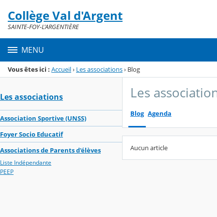
Panneau de gestion des cookies
Collège Val d'Argent
Menu de la rubrique
Contenu
SAINTE-FOY-L'ARGENTIÈRE
MENU
Vous êtes ici :
Accueil
›
Les associations
›
Blog
Les associatio
Les associations
Blog
Agenda
Association Sportive (UNSS)
Foyer Socio Educatif
Aucun article
Associations de Parents d'élèves
Liste Indépendante
PEEP