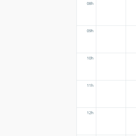
08h
09h
10h
11h
12h