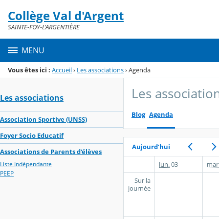
Panneau de gestion des cookies
Collège Val d'Argent
Menu de la rubrique
Contenu
SAINTE-FOY-L'ARGENTIÈRE
MENU
Vous êtes ici :
Accueil
›
Les associations
›
Agenda
Les associatio
Les associations
Blog
Agenda
Association Sportive (UNSS)
Foyer Socio Educatif
Aujourd’hui
Associations de Parents d'élèves
lun.
03
mar
Liste Indépendante
PEEP
Sur la
journée