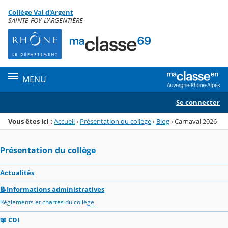
Panneau de gestion des cookies
Collège Val d'Argent
Menu de la rubrique
Contenu
SAINTE-FOY-L'ARGENTIÈRE
MENU
Se connecter
Vous êtes ici :
Accueil
›
Présentation du collège
›
Blog
›
Carnaval 2026
Présentation du collège
Actualités
📝Informations administratives
Règlements et chartes du collège
📖 CDI