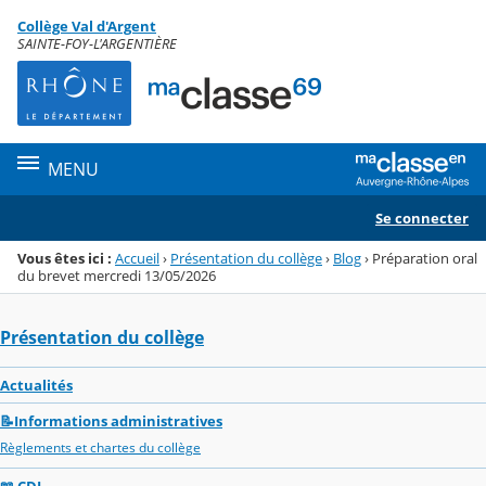
Panneau de gestion des cookies
Collège Val d'Argent
Menu de la rubrique
Contenu
SAINTE-FOY-L'ARGENTIÈRE
MENU
Se connecter
Vous êtes ici :
Accueil
›
Présentation du collège
›
Blog
›
Préparation oral
du brevet mercredi 13/05/2026
Présentation du collège
Actualités
📝Informations administratives
Règlements et chartes du collège
📖 CDI