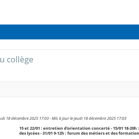
u collège
eudi 18 décembre 2025 17:03 - Mis à jour le jeudi 18 décembre 2025 17:03
15 et 22/01 : entretien d'orientation concerté - 15/01 18-20h
des lycées - 31/01 9-12h : forum des métiers et des formatio