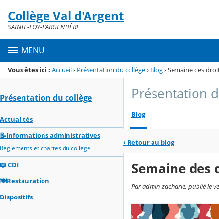
Panneau de gestion des cookies
Collège Val d'Argent
Menu de la rubrique
Contenu
SAINTE-FOY-L'ARGENTIÈRE
MENU
Vous êtes ici :
Accueil
›
Présentation du collège
›
Blog
›
Semaine des droi
Présentation d
Présentation du collège
Blog
Actualités
📝Informations administratives
‹
Retour au blog
Règlements et chartes du collège
Semaine des 
📖 CDI
🍽️Restauration
Par admin zacharie, publié le v
Dispositifs